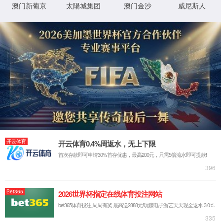
隧道炉
IC固晶机
半导体烤箱
直线电机
SMT周边设备